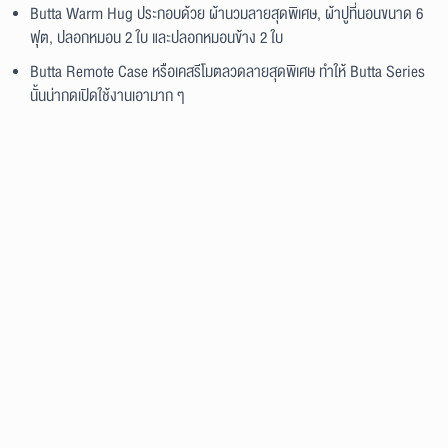
Butta Warm Hug ประกอบด้วย ผ้านวมลายสุดพิเศษ, ผ้าปูที่นอนขนาด 6
ฟุต, ปลอกหมอน 2 ใบ และปลอกหมอนข้าง 2 ใบ
Butta Remote Case หรือเคสรีโมตลวดลายสุดพิเศษ ทำให้ Butta Series
นั้นน่ากดเปิดใช้งานเอามาก ๆ
หากคุณกำลังมองหา
เครื่องปรับอากาศ
ที่ครบทั้งความเย็นสบาย ทนทาน และ
ความคุ้มค่าในระยะยาว
Mitsubishi Heavy Duty
พร้อมตอบโจทย์ทุกการใช้
งาน ด้วยตัวเลือกทั้งรุ่น Inverter และ Non-Inverter ที่ครอบคลุมทุกขนาดห้อง
และมีบริการหลังการขายที่ได้มาตรฐานจากทีมผู้เชี่ยวชาญ พร้อมการรับประกัน
นานสูงสุด 5 ปีทุกชิ้นส่วน เพื่อให้คุณใช้งานได้อย่างมั่นใจในทุกวัน
Q&A คำถามที่พบบ่อยเกี่ยวกับแอร์
MITSUBISHI HEAVY DUTY “BUTTA
SERIES”
BUTTA SERIES ควบคุมผ่านมือถือได้หรือไม่ ?