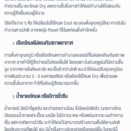
ทำความเย็น และโหมด Dry ลดความชื้นซึ่งอาจทำให้แอร์ทำงานได้ไม่ตรงกับ
ความรู้สึกเย็นของผู้ใช้งาน
วิธีแก้ไขง่าย ๆ คือ ให้เปลี่ยนไปใช้โหมด Cool และลองตั้งอุณหภูมิใหม่ หากยังไม่
ทำงานตามปกติ อาจกดปุ่ม Reset ที่รีโมตก่อนตั้งค่าอีกครั้ง
เลือกโหมดไม่ตรงกับสภาพอากาศ
การตั้งค่าอุณหภูมิ หรือเลือกโหมดการทำงานของแอร์ที่ไม่สอดคล้องกับสภาพ
อากาศ อาจทำให้รู้สึกว่าแอร์ไม่ค่อยเย็นได้ โดยเฉพาะในช่วงฤดูฝนที่มีความชื้น
สูง อากาศภายในห้องจะอับ และเย็นช้ากว่าปกติ แนะนำให้ลองปรับอุณหภูมิลง
จากเดิมประมาณ 2 - 3 องศาเซลเซียส หรือเลือกใช้โหมด Dry เพื่อช่วยลด
ความชื้นในอากาศ ทำให้ในห้องรู้สึกสบายมากขึ้น
น้ำยาแอร์หมด หรือมีการรั่วซึม
น้ำยาแอร์ มีหน้าที่ดูดซับ และถ่ายเทความร้อน ซึ่งโดยปกติแล้ว วงจรการไหล
เวียนของน้ำยาแอร์จะเป็นระบบปิด ไม่มีการระเหย หรือพร่องจากระบบทำความ
เย็น แต่หากเกิดการรั่วซึม จะทำให้แอร์ไม่สามารถสร้างความเย็นได้ตามปกติ
โดยสัญญาณที่พบได้ เช่น มีน้ำแข็งเกาะบริเวณท่อหรือคอยล์เย็น ในกรณีนี้