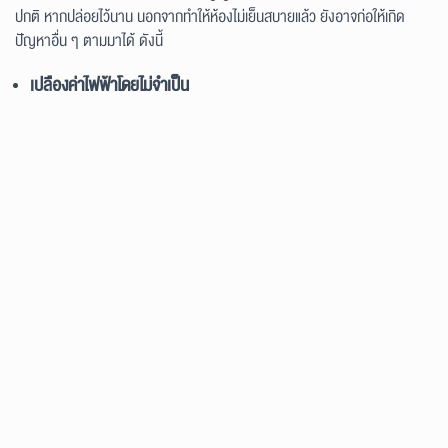
ปกติ หากปล่อยไว้นาน นอกจากทำให้ห้องไม่เย็นสบายแล้ว ยังอาจก่อให้เกิด
ปัญหาอื่น ๆ ตามมาได้ ดังนี้
เปลืองค่าไฟฟ้าโดยไม่จำเป็น
เมื่อแอร์ทำงาน แต่ไม่สามารถลดอุณหภูมิได้ตามที่ตั้งไว้ เครื่องจะต้องทำงาน
หนักขึ้นเพื่อพยายามทำความเย็น ส่งผลให้ใช้พลังงานไฟฟ้ามากกว่าปกติ ทำให้
ค่าไฟเพิ่มขึ้นโดยไม่จำเป็น และยังไม่ช่วยให้ห้องเย็นตามที่ต้องการ
แหล่งสะสมเชื้อโรค ส่งผลต่อสุขภาพผู้ใช้งาน
หากแผ่นกรองอากาศ หรือคอยล์เย็น มีฝุ่นสะสมจำนวนมาก จะทำให้การไหล
เวียนอากาศไม่ดี และกลายเป็นแหล่งสะสมของเชื้อโรค แบคทีเรีย รวมถึงสารก่อ
ภูมิแพ้ ซึ่งอาจส่งผลต่อระบบทางเดินหายใจ
อาจทำให้ระบบภายในเสียหายมากขึ้น
การปล่อยให้แอร์ทำงานผิดปกติเป็นเวลานาน อาจส่งผลให้ชิ้นส่วนสำคัญ เช่น
คอมเพรสเซอร์ พัดลม หรือระบบน้ำยาแอร์ ทำงานหนักเกินไป จนเกิดความเสีย
หาย และต้องซ่อมแซมด้วยค่าใช้จ่ายที่สูงขึ้น หรือในบางกรณีอาจต้องเปลี่ยน